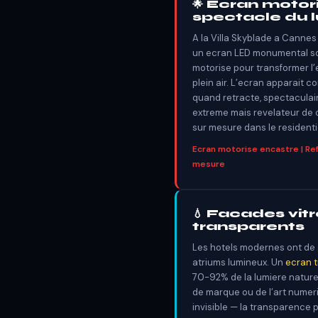
🌟 Ecran motori
spectacle du 
A la Villa Skyblade a Cannes 
un ecran LED monumental so
motorise pour transformer l
plein air. L’ecran apparait 
quand retracte, spectaculai
extreme mais revelateur de 
sur mesure dans le residentie
Ecran motorise encastre | Ref.
mesure
💧 Facades vit
transparents
Les hotels modernes ont de 
atriums lumineux. Un
ecran 
70-92% de la lumiere nature
de marque ou de l’art numeriq
invisible — la transparence p