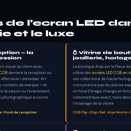
 de l’ecran LED da
ie et le luxe
ption — la
💍 Vitrine de bou
ession
joaillerie, horlo
ct visuel du client avec
La boutique Arije sur la Place 
 COB
derriere la reception ou
utilise des
ecrans LED COB en vi
 effet wow » immediat. Art
ses collections de haute horloge
s, contenu de marque — le
concurrence pas les pieces expo
e, la saison ou l’evenement.
un fond d’image change en fonc
du photographique a courte
colorimetrique exact, noirs abso
l’eclairage de la vitrine.
e | Fond de reception
COB Flip-Chip | Ref. Arije Monte-