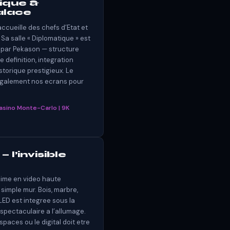
tique &
alace
ccueille des chefs d’Etat et
a salle « Diplomatique » est
 par Pekason — structure
 definition, integration
torique prestigieux. Le
egalement nos ecrans pour
Casino Monte-Carlo | 9K
 l’invisible
nime en video haute
 simple mur. Bois, marbre,
 LED est integree sous la
t, spectaculaire a l’allumage.
spaces ou le digital doit etre