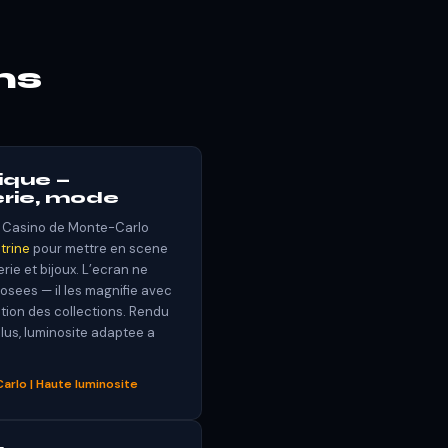
ns
tique —
gerie, mode
du Casino de Monte-Carlo
trine
pour mettre en scene
rie et bijoux. L’ecran ne
sees — il les magnifie avec
tion des collections. Rendu
lus, luminosite adaptee a
Carlo | Haute luminosite