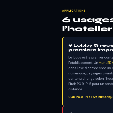
APPLICATIONS
6 usages
l’hoteller
💎 Lobby & rece
premiere impr
Le lobby est le premier conta
l’etablissement. Un
mur LED
dans l’axe d’entree cree un «
numerique, paysages vivant
contenu change selon l’heur
Pitch P0.9-P1.5 pour un ren
distance.
COB P0.9-P1.5 | Art numeriqu