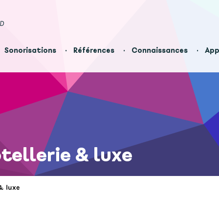
ED
Sonorisations
Références
Connaissances
App
tellerie & luxe
& luxe