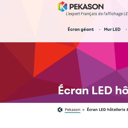
L'expert Français de l'affichage L
Écran géant
Mur LED
Écran LED hô
Pekason
»
Écran LED hôtellerie 