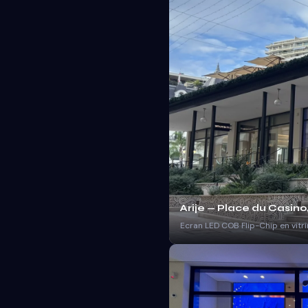
Arije — Place du Casin
Ecran LED COB Flip-Chip en vitrin