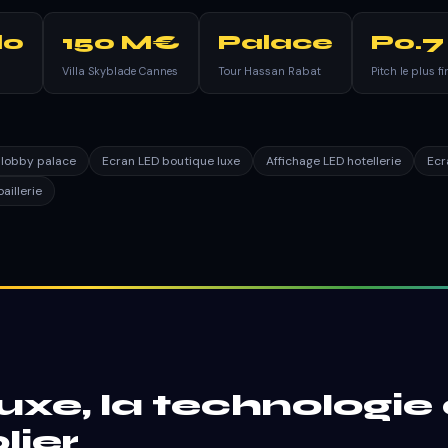
lo
150 M€
Palace
P0.7
Villa Skyblade Cannes
Tour Hassan Rabat
Pitch le plus f
 lobby palace
Ecran LED boutique luxe
Affichage LED hotellerie
Ecr
aillerie
uxe, la technologie 
lier