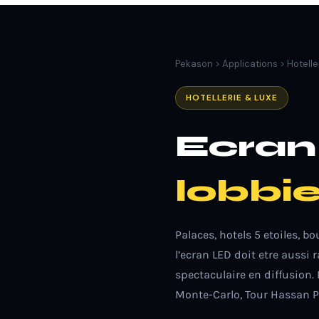
Pekason
>
Applications
> Hotelle
HOTELLERIE & LUXE
Ecra
lobbie
Palaces, hotels 5 etoiles, b
l’ecran LED doit etre aussi ra
spectaculaire en diffusion.
Monte-Carlo, Tour Hassan P