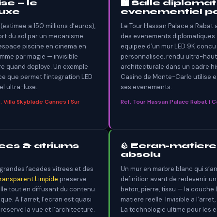
se — le
🏙 Salle diploma
luxe
evenementiel p
(estimee a 150 millions d’euros),
Le Tour Hassan Palace a Rabat a
rt du sol par un mecanisme
des evenements diplomatiques. S
’espace piscine en cinema en
equipee d’un mur LED 9K concu
comme par magie — invisible
personnalisee, rendu ultra-haute
re quand deploye. Un exemple
architecturale dans un cadre his
ce que permet l’integration LED
Casino de Monte-Carlo utilise 
l ultra-luxe.
ses evenements.
 Villa Skyblade Cannes | Sur
Ref. Tour Hassan Palace Rabat | 
rees & atriums
🪨 Ecran-matiere —
absolu
grandes facades vitrees et des
Un mur en marbre blanc qui s’a
transparent Limpide
preserve
definition avant de redevenir un
lle tout en diffusant du contenu
beton, pierre, tissu — la couche
ue. A l’arret, l’ecran est quasi
matiere reelle. Invisible a l’arre
reserve la vue et l’architecture.
La technologie ultime pour les e