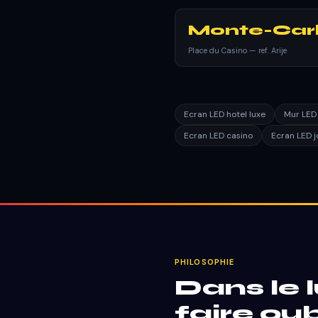
Monte-Car
Place du Casino — ref. Arije
Ecran LED hotel luxe
Mur LED
Ecran LED casino
Ecran LED jo
PHILOSOPHIE
Dans le l
faire oub