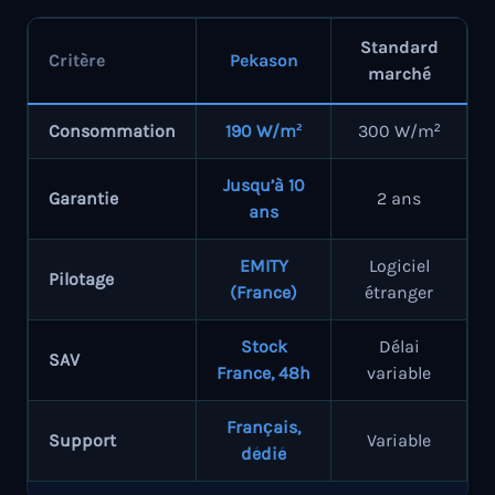
Standard
Critère
Pekason
marché
Consommation
190 W/m²
300 W/m²
Jusqu’à 10
Garantie
2 ans
ans
EMITY
Logiciel
Pilotage
(France)
étranger
Stock
Délai
SAV
France, 48h
variable
Français,
Support
Variable
dédié