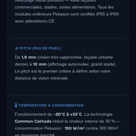
commerciales, stades, zones alimentaires. Tous les
modules extérieurs Pekason sont certifiés IP65 à IP69
avec attestations CE.
📐 PITCH (PAS DE PIXEL)
De
1,9 mm
(vision très rapprochée, façade urbaine
dense) à
10 mm
(affichage autoroutier, grand stade).
Le pitch est le premier critère à définir selon votre
distance de vision minimale.
🌡️ TEMPÉRATURE & CONSOMMATION
Fonctionnement de
−20°C à +55°C
. La technologie
Common Cathode
réduit la chaleur interne de 30 % —
consommation Pekason :
190 W/m²
contre 300 W/m²
en moyenne marché.