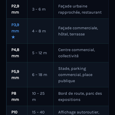
P2,9
Façade urbaine
3 – 6 m
mm
rapprochée, restaurant
P3,9
Façade commerciale,
mm
4 – 8 m
hôtel, terrasse
★
P4,8
Centre commercial,
5 – 12 m
mm
collectivité
Stade, parking
P5,9
6 – 18 m
commercial, place
mm
publique
P8
10 – 25
Bord de route, parc des
mm
m
expositions
P10
15 – 40
Affichage autoroutier,