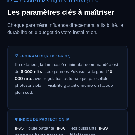
02 — CARACTÉRISTIQUES TECHNIQUES
Les paramètres clés à maîtriser
Chaque paramètre influence directement la lisibilité, la
durabilité et le budget de votre installation.
💡 LUMINOSITÉ (NITS / CD/M²)
En extérieur, la luminosité minimale recommandée est
de
5 000 nits
. Les gammes Pekason atteignent
10
000 nits
avec régulation automatique par cellule
photosensible — visibilité garantie même en façade
plein sud.
🛡️ INDICE DE PROTECTION IP
IP65
= pluie battante.
IP66
= jets puissants.
IP69
=
nettoyage haute pression — idéal façades