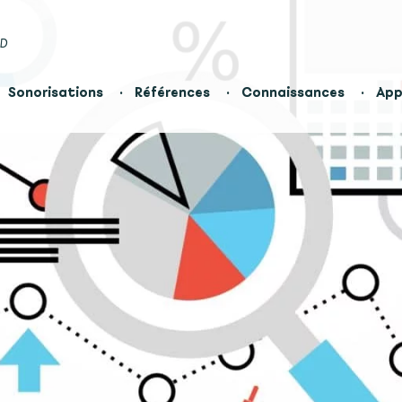
ED
Sonorisations
Références
Connaissances
App