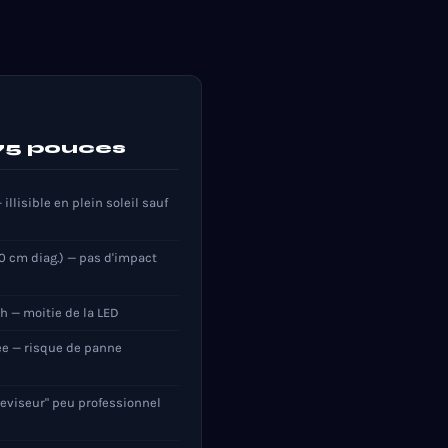
75 pouces
llisible en plein soleil sauf
70 cm diag.) — pas d'impact
h — moitie de la LED
ee — risque de panne
eleviseur" peu professionnel