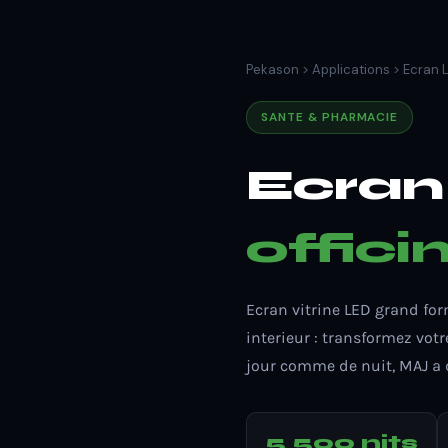
Pekason
>
Applications
> Ecran 
SANTE & PHARMACIE
Ecra
offici
Ecran vitrine LED grand fo
interieur : transformez vot
jour comme de nuit, MAJ a 
5 500 nits