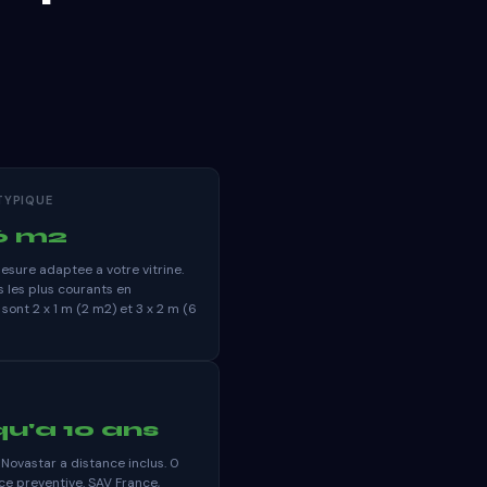
TYPIQUE
6 m2
mesure adaptee a votre vitrine.
s les plus courants en
ont 2 x 1 m (2 m2) et 3 x 2 m (6
E
u'a 10 ans
Novastar a distance inclus. 0
e preventive. SAV France,