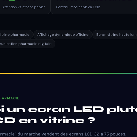
Attention vs affiche papier
Contenu modifiable en 1 clic
vitrine pharmacie
Affichage dynamique officine
Ecran vitrine haute lum
nication pharmacie digitale
PHARMACIE
 un ecran LED plut
D en vitrine ?
harmacie" du marche vendent des ecrans LCD 32 a 75 pouces.