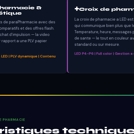
harmacie &
✚
Croix de pharm
tique
La croix de pharmacie a LED est u
ts de paraPharmacie avec des
qui communique bien plus que le 
mparatifs et des offres flash.
Temperature, heure, messages 
chat d'impulsion — la video
de sante — le tout en couleur a
ar rapport a une PLV papier
standard ou sur mesure.
LED P4-P6 | Full color | Gestion a
 LED | PLV dynamique | Contenu
NE PHARMACIE
istiques technique