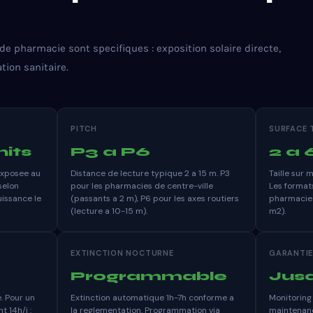
 de pharmacie sont specifiques : exposition solaire directe,
tion sanitaire.
PITCH
SURFACE 
nits
P3 a P6
2 a 
exposee au
Distance de lecture typique 2 a 15 m. P3
Taille sur 
selon
pour les pharmacies de centre-ville
Les format
issance le
(passants a 2 m), P6 pour les axes routiers
pharmacie s
(lecture a 10-15 m).
m2).
EXTINCTION NOCTURNE
GARANTI
Programmable
Jusq
. Pour un
Extinction automatique 1h-7h conforme a
Monitoring 
 14h/j :
la reglementation. Programmation via
maintenanc