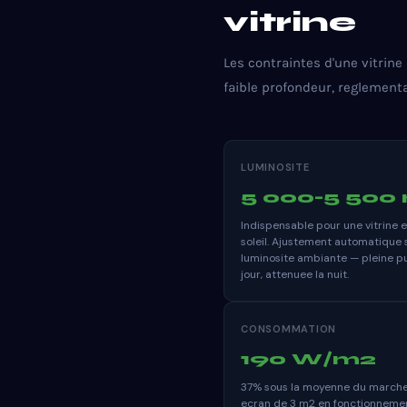
vitrine
Les contraintes d'une vitrine
faible profondeur, reglementa
LUMINOSITE
5 000-5 500 
Indispensable pour une vitrine 
soleil. Ajustement automatique 
luminosite ambiante — pleine pu
jour, attenuee la nuit.
CONSOMMATION
190 W/m2
37% sous la moyenne du marche
ecran de 3 m2 en fonctionnement