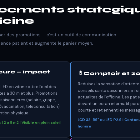
cements strategiq
icine
icher des promotions — c'est un outil de communication
rience patient et augmente le panier moyen.
ieure — impact
💊
Comptoir et zo
Reduisez la sensation d'attente 
ED en vitrine attire l'oeil des
conseils sante saisonniers, info
tes a 30 m et plus. Promotions
actualites de l'officine. Les pat
isonnieres (solaire, grippe,
devant un ecran informatif perc
(vaccination, teleconsultation).
courte et retiennent les messag
ntion physique.
LCD 32-55" ou LED P2.5 | Contenu
2 a 8 m2 | Visible en plein soleil
horaire