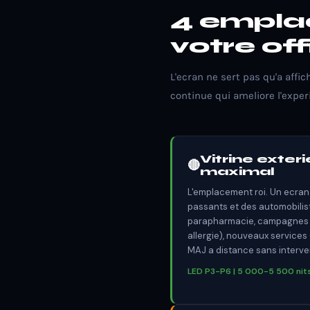
4 empla
votre off
L'ecran ne sert pas qu'a aff
continue qui ameliore l'expe
Vitrine exter
🔴
maximal
L'emplacement roi. Un ecran L
passants et des automobilis
parapharmacie, campagnes sa
allergie), nouveaux services 
MAJ a distance sans interve
LED P3-P6 | 5 000-5 500 nits | 