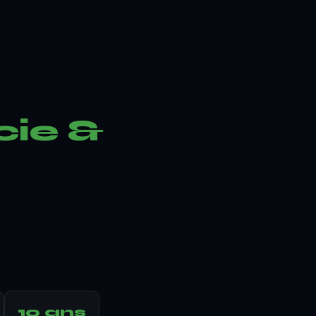
ie &
10 ans