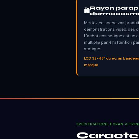
Rayon parap
🛍
dermocosmé
Mettez en scene vos produi
demonstrations video, des co
L'achat cosmetique est un a
multiplie par 4 l'attention p
statique.
LCD 32-43" ou ecran bandeau
marque
SPECIFICATIONS ECRAN VITRI
Caracter