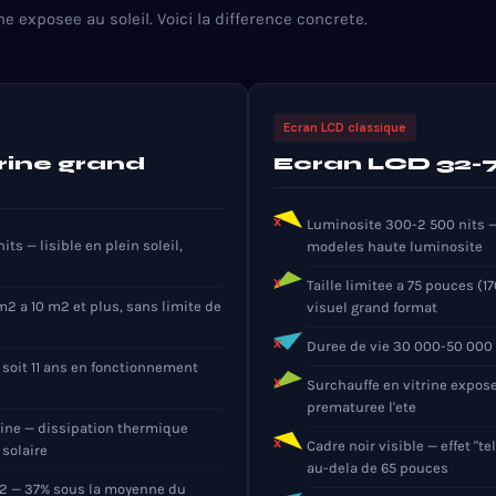
ne exposee au soleil. Voici la difference concrete.
Ecran LCD classique
rine grand
Ecran LCD 32-
Luminosite 300-2 500 nits — i
ts — lisible en plein soleil,
modeles haute luminosite
Taille limitee a 75 pouces (1
m2 a 10 m2 et plus, sans limite de
visuel grand format
Duree de vie 30 000-50 000 
 soit 11 ans en fonctionnement
Surchauffe en vitrine expos
prematuree l'ete
rine — dissipation thermique
Cadre noir visible — effet "t
 solaire
au-dela de 65 pouces
 — 37% sous la moyenne du